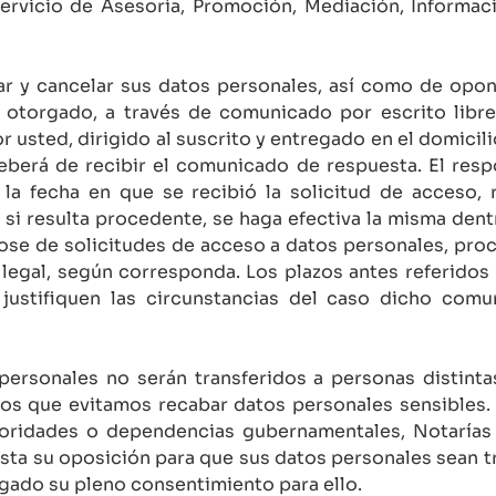
ervicio de Asesoría, Promoción, Mediación, Informaci
ar y cancelar sus datos personales, así como de opon
 otorgado, a través de comunicado por escrito lib
 usted, dirigido al suscrito y entregado en el domicil
eberá de recibir el comunicado de respuesta. El respo
a fecha en que se recibió la solicitud de acceso, rec
si resulta procedente, se haga efectiva la misma dentr
ose de solicitudes de acceso a datos personales, proced
 legal, según corresponda. Los plazos antes referidos
justifiquen las circunstancias del caso dicho comun
rsonales no serán transferidos a personas distinta
mos que evitamos recabar datos personales sensibles. 
oridades o dependencias gubernamentales, Notarías p
esta su oposición para que sus datos personales sean t
gado su pleno consentimiento para ello.